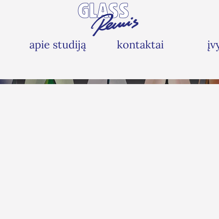
apie studiją
kontaktai
įv