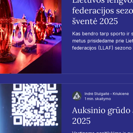
federacijos se
šventė 2025
Kas bendro tarp sporto ir 
metus prisidedame prie Lie
federacijos (LLAF) sezono
geriausius šalies sportinink
„Glasremis“ stiklo apdovano
Indrė Stulgaitė - Kriukienė
1 min. skaitymo
Auksinio grūdo
2025