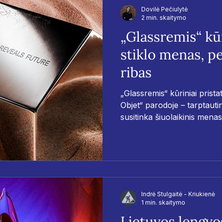
Dovilė Pečiulytė
2 min. skaitymo
„Glassremis“ kūr
stiklo menas, p
ribas
„Glassremis“ kūriniai prist
Objet“ parodoje – tarptauti
susitinka šiuolaikinis menas
Remigijaus Kriuko naujausi 
darbo stiklo estetiką, forma
Indrė Stulgaitė - Kriukienė
1 min. skaitymo
Lietuvos lengvos