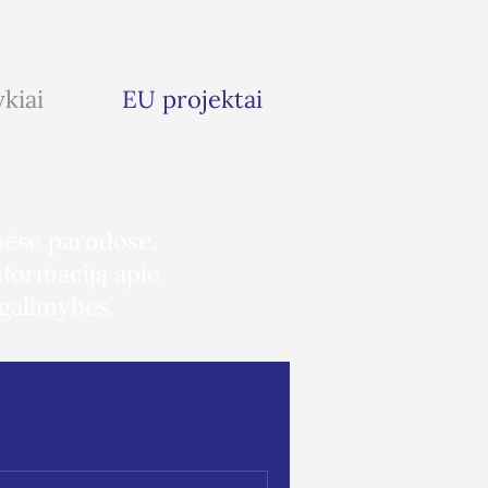
ykiai
EU projektai
inėse parodose,
nformaciją apie
 galimybes.