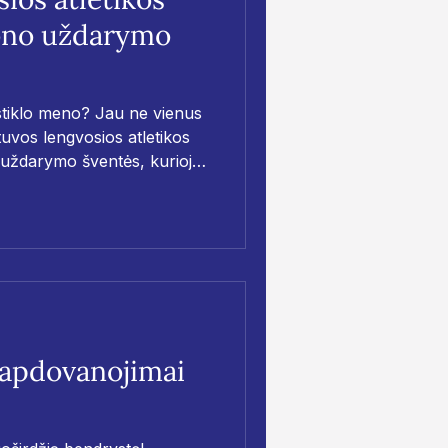
zono uždarymo
stiklo meno? Jau ne vienus
tuvos lengvosios atletikos
 uždarymo šventės, kurioje
us papuošė išskirtiniai
jimai.
 apdovanojimai