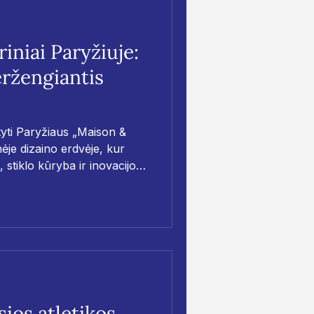
iniai Paryžiuje:
eržengiantis
atyti Paryžiaus „Maison &
nėje dizaino erdvėje, kur
, stiklo kūryba ir inovacijos.
darbai atskleidžia rankų
s ir šviesos žaismą.
ios atletikos