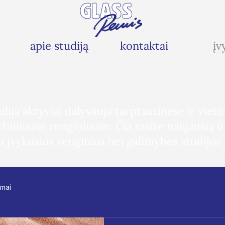
apie studiją
kontaktai
įv
dija aktyviai dalyvauja tarptautinėse ir viet
biniuose renginiuose. Čia rasite naujausią i
au įvykusius renginius bei galimybes studijos
mai