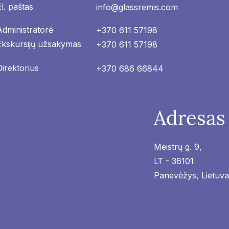
El. paštas
info@glassremis.com
Administratorė
+370 611 57198
Ekskursijų užsakymas
+370 611 57198
Direktorius
+370 686 66844
Adresas
Meistrų g. 9,
LT - 36101
Panevėžys, Lietuva