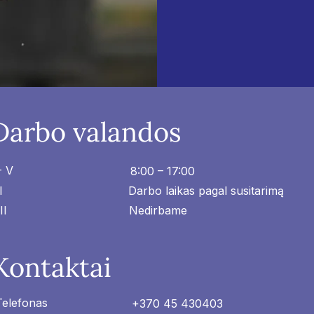
Darbo valandos
- V
8:00 – 17:00
I
Darbo laikas pagal susitarimą
II
Nedirbame
Kontaktai
Telefonas
+370 45 430403