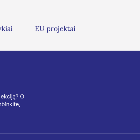
ykiai
EU projektai
lekciją? O
binkite,