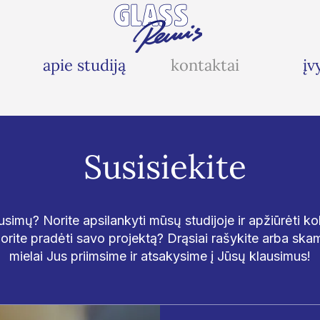
apie studiją
kontaktai
įv
Susisiekite
ausimų? Norite apsilankyti mūsų studijoje ir apžiūrėti ko
orite pradėti savo projektą? Drąsiai rašykite arba skam
mielai Jus priimsime ir atsakysime į Jūsų klausimus!