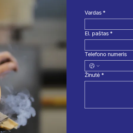
Vardas
*
El. paštas
*
Telefono numeris
Žinutė
*