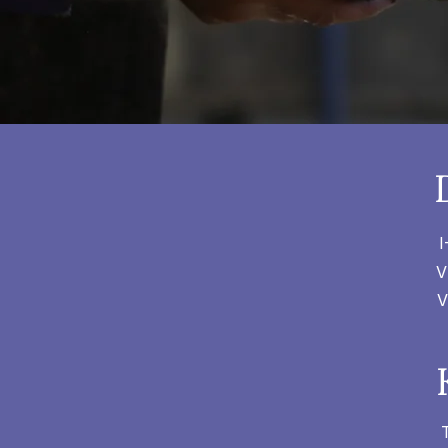
I
V
V