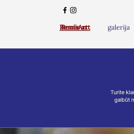
RemisArt
Remis art
galerija
Turite kl
galbūt n