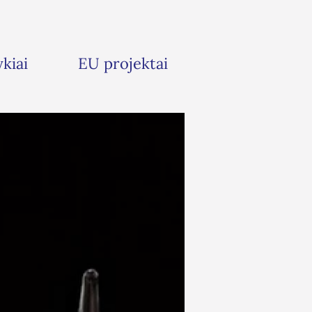
ykiai
EU projektai