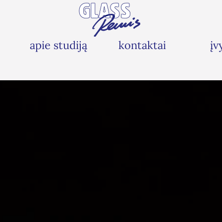
apie studiją
kontaktai
įv