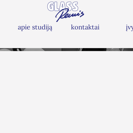
apie studiją
kontaktai
įv