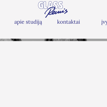
apie studiją
kontaktai
įv