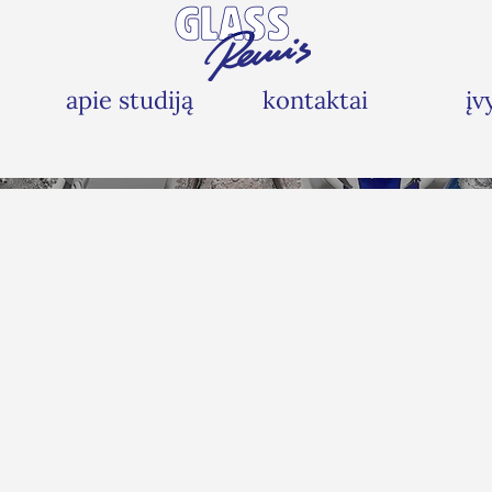
apie studiją
kontaktai
įv