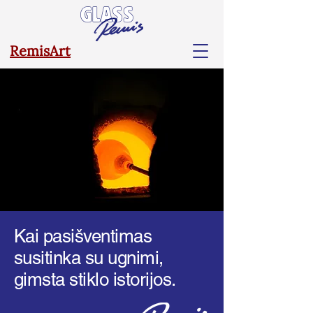
RemisArt
Kai pasišventimas
susitinka su ugnimi,
gimsta stiklo istorijos.