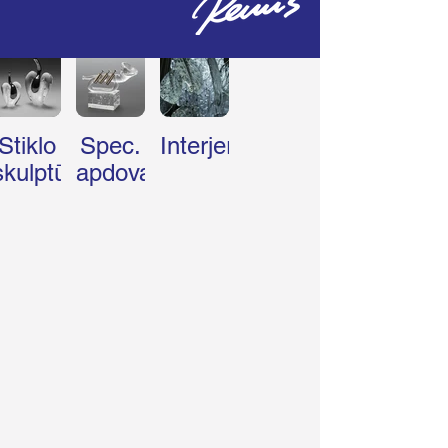
Stiklo
Spec.
Interjeras
skulptūrėlės
apdovanojimai