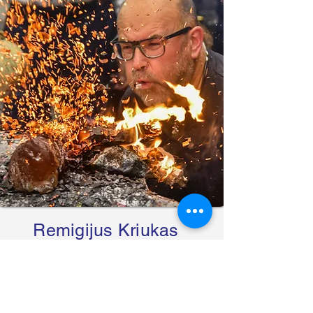
Remigijus Kriukas
Turite klausimų?